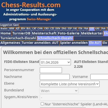
Logged on: Gast
Arabic
ARM
AZE
BIH
BUL
CAT
CHN
CRO
CZE
DEN
ENG
ESP
FAI
FIN
FRA
GER
GRE
INA
I
Home
TurnierDB
Meisterschaft
Foto-Galerie
Meldekartei
El
Turnierschach-Elozahl
Schnellschach-Elozahl
Allgemeines
Turnier anmelden: AUT
Spieler anmelden
Elo AUT
Elo
Willkommen bei den offiziellen Schnellscha
FIDE-Elolisten Stand
AUT-Elolisten Stand
2.226
Personennummer
Nachname
Vorname
Ebene
Bundesland
Spgem./Kreis/Verein
Nur "österreichische" Spieler (Land=A