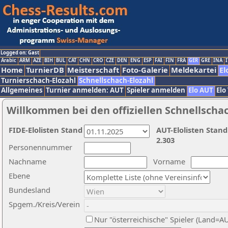
Logged on: Gast
Arabic
ARM
AZE
BIH
BUL
CAT
CHN
CRO
CZE
DEN
ENG
ESP
FAI
FIN
FRA
GER
GRE
INA
I
Home
TurnierDB
Meisterschaft
Foto-Galerie
Meldekartei
El
Turnierschach-Elozahl
Schnellschach-Elozahl
Allgemeines
Turnier anmelden: AUT
Spieler anmelden
Elo AUT
Elo
Willkommen bei den offiziellen Schnellscha
FIDE-Elolisten Stand
AUT-Elolisten Stand
2.303
Personennummer
Nachname
Vorname
Ebene
Bundesland
Spgem./Kreis/Verein
Nur "österreichische" Spieler (Land=A