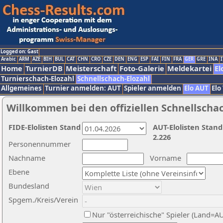
Logged on: Gast
Arabic
ARM
AZE
BIH
BUL
CAT
CHN
CRO
CZE
DEN
ENG
ESP
FAI
FIN
FRA
GER
GRE
INA
I
Home
TurnierDB
Meisterschaft
Foto-Galerie
Meldekartei
El
Turnierschach-Elozahl
Schnellschach-Elozahl
Allgemeines
Turnier anmelden: AUT
Spieler anmelden
Elo AUT
Elo
Willkommen bei den offiziellen Schnellscha
FIDE-Elolisten Stand
AUT-Elolisten Stand
2.226
Personennummer
Nachname
Vorname
Ebene
Bundesland
Spgem./Kreis/Verein
Nur "österreichische" Spieler (Land=A