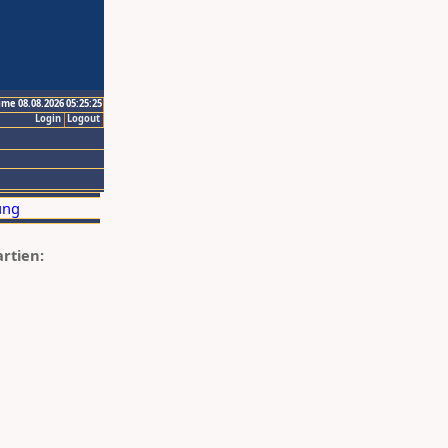
ime 08.08.2026 05:25:25
Login
Logout
artien: