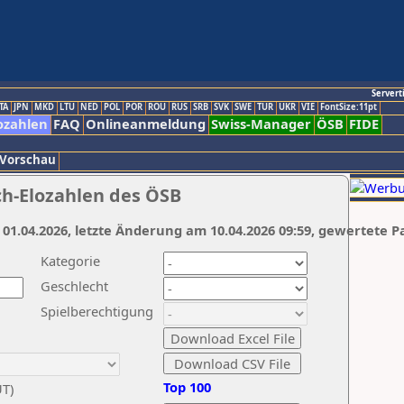
Servert
TA
JPN
MKD
LTU
NED
POL
POR
ROU
RUS
SRB
SVK
SWE
TUR
UKR
VIE
FontSize:11pt
ozahlen
FAQ
Onlineanmeldung
Swiss-Manager
ÖSB
FIDE
 Vorschau
ch-Elozahlen des ÖSB
 01.04.2026, letzte Änderung am 10.04.2026 09:59, gewertete P
Kategorie
Geschlecht
Spielberechtigung
Top 100
UT)