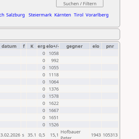
ch
Salzburg
Steiermark
Kärnten
Tirol
Vorarlberg
datum
f
K
erg
elo+/-
gegner
elo
pnr
0
1058
0
992
0
1055
0
1118
0
1064
0
1376
0
1578
0
1622
0
1667
0
1651
0
1526
Hofbauer
13.02.2026
s
35.1
0,5
15,1
1943
105313
Peter