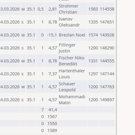
Strohmer
13.03.2026
w
35.1
0,5
2,81
1583
114558
Christian
Ivanov
24.03.2026
s
35.1
1
8,78
1335
147651
Oleksandr
24.03.2026
w
35.1
0
-15,1
Brezlan Noel
1574
143928
Fillinger
24.03.2026
s
35.1
1
4,57
1200
148290
Justin
Fischer Niko
24.03.2026
w
35.1
1
8,78
1331
144555
Benedikt
Hartenthaler
24.03.2026
s
35.1
1
7,37
1297
147144
Louis
Schauer
24.03.2026
w
35.1
1
4,57
1200
147763
Leopold
Mohammadi
24.03.2026
s
35.1
1
4,57
1200
149897
Matin
7
41,4
0
1567
0
1550
0
1589