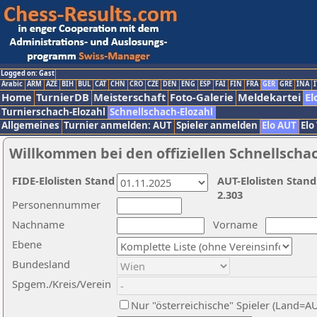
Logged on: Gast
Arabic
ARM
AZE
BIH
BUL
CAT
CHN
CRO
CZE
DEN
ENG
ESP
FAI
FIN
FRA
GER
GRE
INA
I
Home
TurnierDB
Meisterschaft
Foto-Galerie
Meldekartei
El
Turnierschach-Elozahl
Schnellschach-Elozahl
Allgemeines
Turnier anmelden: AUT
Spieler anmelden
Elo AUT
Elo
Willkommen bei den offiziellen Schnellscha
FIDE-Elolisten Stand
AUT-Elolisten Stand
2.303
Personennummer
Nachname
Vorname
Ebene
Bundesland
Spgem./Kreis/Verein
Nur "österreichische" Spieler (Land=A