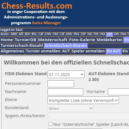
Logged on: Gast
Arabic
ARM
AZE
BIH
BUL
CAT
CHN
CRO
CZE
DEN
ENG
ESP
FAI
FIN
FRA
GER
GRE
INA
I
Home
TurnierDB
Meisterschaft
Foto-Galerie
Meldekartei
El
Turnierschach-Elozahl
Schnellschach-Elozahl
Allgemeines
Turnier anmelden: AUT
Spieler anmelden
Elo AUT
Elo
Willkommen bei den offiziellen Schnellscha
FIDE-Elolisten Stand
AUT-Elolisten Stand
2.303
Personennummer
Nachname
Vorname
Ebene
Bundesland
Spgem./Kreis/Verein
Nur "österreichische" Spieler (Land=A