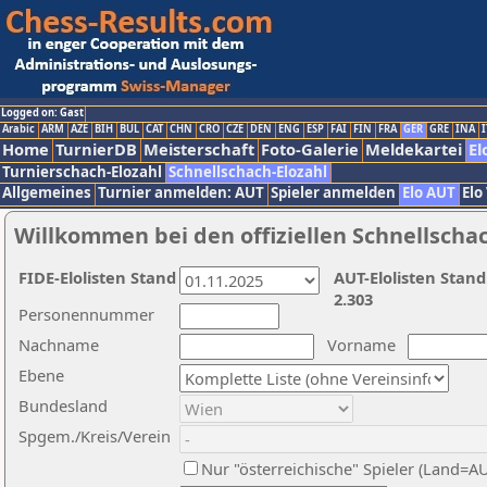
Logged on: Gast
Arabic
ARM
AZE
BIH
BUL
CAT
CHN
CRO
CZE
DEN
ENG
ESP
FAI
FIN
FRA
GER
GRE
INA
I
Home
TurnierDB
Meisterschaft
Foto-Galerie
Meldekartei
El
Turnierschach-Elozahl
Schnellschach-Elozahl
Allgemeines
Turnier anmelden: AUT
Spieler anmelden
Elo AUT
Elo
Willkommen bei den offiziellen Schnellscha
FIDE-Elolisten Stand
AUT-Elolisten Stand
2.303
Personennummer
Nachname
Vorname
Ebene
Bundesland
Spgem./Kreis/Verein
Nur "österreichische" Spieler (Land=A