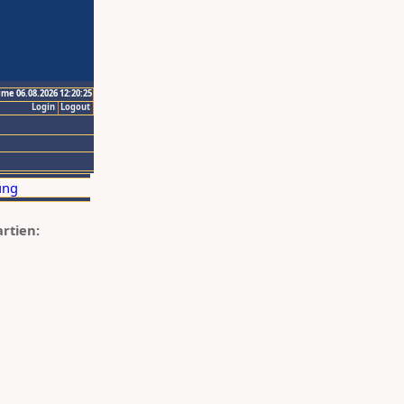
ime 06.08.2026 12:20:25
Login
Logout
artien: