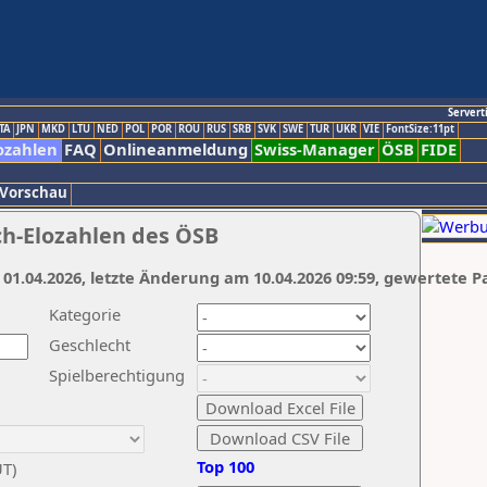
Servert
TA
JPN
MKD
LTU
NED
POL
POR
ROU
RUS
SRB
SVK
SWE
TUR
UKR
VIE
FontSize:11pt
ozahlen
FAQ
Onlineanmeldung
Swiss-Manager
ÖSB
FIDE
 Vorschau
ch-Elozahlen des ÖSB
 01.04.2026, letzte Änderung am 10.04.2026 09:59, gewertete P
Kategorie
Geschlecht
Spielberechtigung
Top 100
UT)