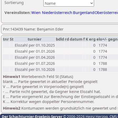
Sortierung
Vereinslisten:
Wien
Niederösterreich
Burgenland
Oberösterrei
Pnr:143439 Name: Benjamin Eder
tnr
St
turnier
bdld
rd
datum
f
K
erg
elo+/-
gegn
Elozahl per 01.10.2025
0
1774
Elozahl per 01.01.2026
0
1774
Elozahl per 01.04.2026
0
1774
Elozahl per 01.07.2026
0
1788
Elozahl per 01.10.2026
0
1788
Hinweis1
Wertebereich Feld St (Status)
blank ... Partie gewertet in aktueller Periode gespielt
V ... Partie gewertet in Vorperiode(n) gespielt
- ... Partie nicht gewertet, da Gegner keine Elozahl hat.
E ... Partie vorgemerkt zur Berechnung der Einstiegselozahl in
K ... Korrektur wegen doppelter Personennummer.
Hinweis2
Kontumazen werden grundsätzlich nie gewertet und sin
Der Schachturnier-Ergebnis-Server
© 2006-2026 Heinz Herzog
, CMS