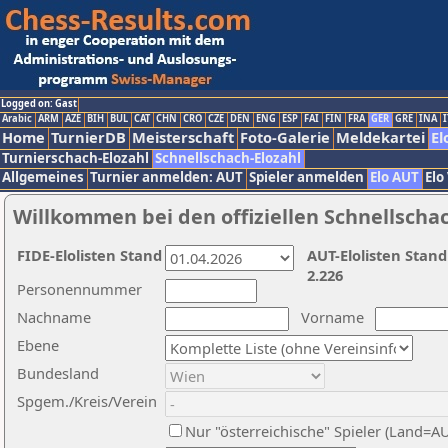
Logged on: Gast
Arabic
ARM
AZE
BIH
BUL
CAT
CHN
CRO
CZE
DEN
ENG
ESP
FAI
FIN
FRA
GER
GRE
INA
I
Home
TurnierDB
Meisterschaft
Foto-Galerie
Meldekartei
El
Turnierschach-Elozahl
Schnellschach-Elozahl
Allgemeines
Turnier anmelden: AUT
Spieler anmelden
Elo AUT
Elo
Willkommen bei den offiziellen Schnellscha
FIDE-Elolisten Stand
AUT-Elolisten Stand
2.226
Personennummer
Nachname
Vorname
Ebene
Bundesland
Spgem./Kreis/Verein
Nur "österreichische" Spieler (Land=A