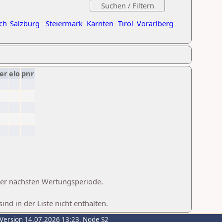
ch
Salzburg
Steiermark
Kärnten
Tirol
Vorarlberg
er
elo
pnr
 der nächsten Wertungsperiode.
d in der Liste nicht enthalten.
-Version 14.07.2026 13:23, Node S2