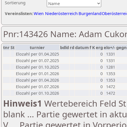
Sortierung
Vereinslisten:
Wien
Niederösterreich
Burgenland
Oberösterrei
Pnr:143426 Name: Adam Cuko
tnr
St
turnier
bdld
rd
datum
f
K
erg
elo+/-
gegn
Elozahl per 01.04.2025
0
1331
Elozahl per 01.07.2025
0
1331
Elozahl per 01.10.2025
0
1281
Elozahl per 01.01.2026
0
1353
Elozahl per 01.04.2026
0
1353
Elozahl per 01.07.2026
0
1472
Elozahl per 01.10.2026
0
1472
Hinweis1
Wertebereich Feld St 
blank ... Partie gewertet in akt
V ... Partie gewertet in Vorperi