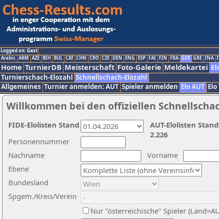
Logged on: Gast
Arabic
ARM
AZE
BIH
BUL
CAT
CHN
CRO
CZE
DEN
ENG
ESP
FAI
FIN
FRA
GER
GRE
INA
I
Home
TurnierDB
Meisterschaft
Foto-Galerie
Meldekartei
El
Turnierschach-Elozahl
Schnellschach-Elozahl
Allgemeines
Turnier anmelden: AUT
Spieler anmelden
Elo AUT
Elo
Willkommen bei den offiziellen Schnellscha
FIDE-Elolisten Stand
AUT-Elolisten Stand
2.226
Personennummer
Nachname
Vorname
Ebene
Bundesland
Spgem./Kreis/Verein
Nur "österreichische" Spieler (Land=A