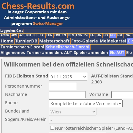
Logged on: Gast
Arabic
ARM
AZE
BIH
BUL
CAT
CHN
CRO
CZE
DEN
ENG
ESP
FAI
FIN
FRA
GER
GRE
INA
I
Home
TurnierDB
Meisterschaft
Foto-Galerie
Meldekartei
El
Turnierschach-Elozahl
Schnellschach-Elozahl
Allgemeines
Turnier anmelden: AUT
Spieler anmelden
Elo AUT
Elo
Willkommen bei den offiziellen Schnellscha
FIDE-Elolisten Stand
AUT-Elolisten Stand
2.303
Personennummer
Nachname
Vorname
Ebene
Bundesland
Spgem./Kreis/Verein
Nur "österreichische" Spieler (Land=A