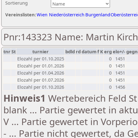
Sortierung
Vereinslisten:
Wien
Niederösterreich
Burgenland
Oberösterrei
Pnr:143323 Name: Martin Kirc
tnr
St
turnier
bdld
rd
datum
f
K
erg
elo+/-
gegn
Elozahl per 01.10.2025
0
1451
Elozahl per 01.01.2026
0
1451
Elozahl per 01.04.2026
0
1451
Elozahl per 01.07.2026
0
1451
Elozahl per 01.10.2026
0
1456
Hinweis1
Wertebereich Feld St 
blank ... Partie gewertet in akt
V ... Partie gewertet in Vorperi
- ... Partie nicht gewertet, da 