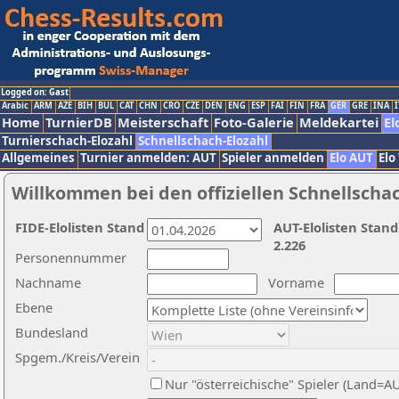
Logged on: Gast
Arabic
ARM
AZE
BIH
BUL
CAT
CHN
CRO
CZE
DEN
ENG
ESP
FAI
FIN
FRA
GER
GRE
INA
I
Home
TurnierDB
Meisterschaft
Foto-Galerie
Meldekartei
El
Turnierschach-Elozahl
Schnellschach-Elozahl
Allgemeines
Turnier anmelden: AUT
Spieler anmelden
Elo AUT
Elo
Willkommen bei den offiziellen Schnellscha
FIDE-Elolisten Stand
AUT-Elolisten Stand
2.226
Personennummer
Nachname
Vorname
Ebene
Bundesland
Spgem./Kreis/Verein
Nur "österreichische" Spieler (Land=A