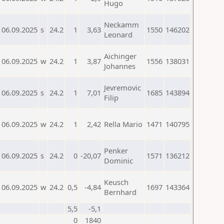
Hugo
Neckamm
06.09.2025
s
24.2
1
3,63
1550
146202
Leonard
Aichinger
06.09.2025
w
24.2
1
3,87
1556
138031
Johannes
Jevremovic
06.09.2025
s
24.2
1
7,01
1685
143894
Filip
06.09.2025
w
24.2
1
2,42
Rella Mario
1471
140795
Penker
06.09.2025
s
24.2
0
-20,07
1571
136212
Dominic
Keusch
06.09.2025
w
24.2
0,5
-4,84
1697
143364
Bernhard
5,5
-5,1
0
1840