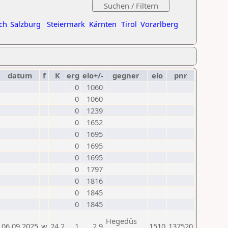
ch
Salzburg
Steiermark
Kärnten
Tirol
Vorarlberg
datum
f
K
erg
elo+/-
gegner
elo
pnr
0
1060
0
1060
0
1239
0
1652
0
1695
0
1695
0
1695
0
1797
0
1816
0
1845
0
1845
Hegedüs
06.09.2025
w
24.2
1
2,9
1510
137520