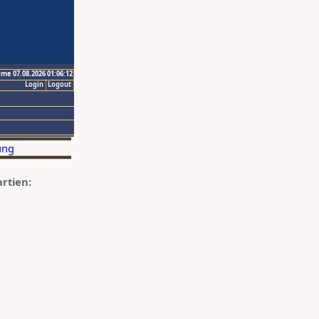
ime 07.08.2026 01:06:12
Login
Logout
artien: