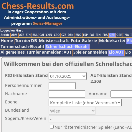
Logged on: Gast
Arabic
ARM
AZE
BIH
BUL
CAT
CHN
CRO
CZE
DEN
ENG
ESP
FAI
FIN
FRA
GER
GRE
INA
I
Home
TurnierDB
Meisterschaft
Foto-Galerie
Meldekartei
El
Turnierschach-Elozahl
Schnellschach-Elozahl
Allgemeines
Turnier anmelden: AUT
Spieler anmelden
Elo AUT
Elo
Willkommen bei den offiziellen Schnellscha
FIDE-Elolisten Stand
AUT-Elolisten Stand
2.303
Personennummer
Nachname
Vorname
Ebene
Bundesland
Spgem./Kreis/Verein
Nur "österreichische" Spieler (Land=A