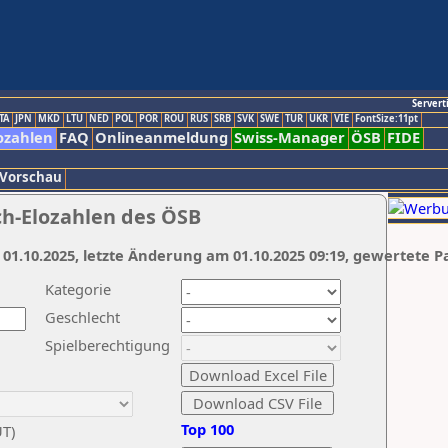
Servert
TA
JPN
MKD
LTU
NED
POL
POR
ROU
RUS
SRB
SVK
SWE
TUR
UKR
VIE
FontSize:11pt
ozahlen
FAQ
Onlineanmeldung
Swiss-Manager
ÖSB
FIDE
 Vorschau
ch-Elozahlen des ÖSB
 01.10.2025, letzte Änderung am 01.10.2025 09:19, gewertete P
Kategorie
Geschlecht
Spielberechtigung
Top 100
UT)