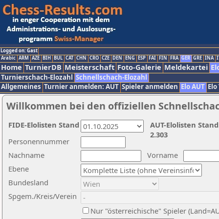
Logged on: Gast
Arabic
ARM
AZE
BIH
BUL
CAT
CHN
CRO
CZE
DEN
ENG
ESP
FAI
FIN
FRA
GER
GRE
INA
I
Home
TurnierDB
Meisterschaft
Foto-Galerie
Meldekartei
El
Turnierschach-Elozahl
Schnellschach-Elozahl
Allgemeines
Turnier anmelden: AUT
Spieler anmelden
Elo AUT
Elo
Willkommen bei den offiziellen Schnellscha
FIDE-Elolisten Stand
AUT-Elolisten Stand
2.303
Personennummer
Nachname
Vorname
Ebene
Bundesland
Spgem./Kreis/Verein
Nur "österreichische" Spieler (Land=A