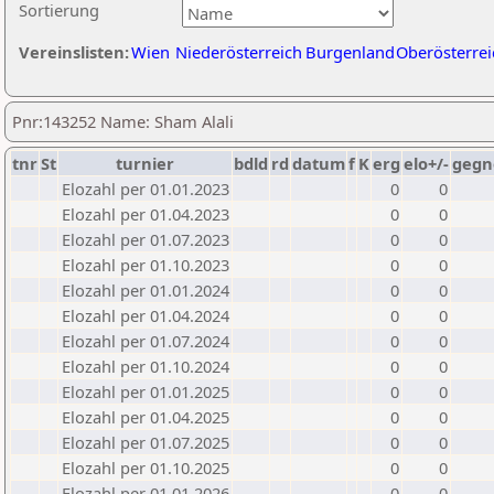
Sortierung
Vereinslisten:
Wien
Niederösterreich
Burgenland
Oberösterrei
Pnr:143252 Name: Sham Alali
tnr
St
turnier
bdld
rd
datum
f
K
erg
elo+/-
gegn
Elozahl per 01.01.2023
0
0
Elozahl per 01.04.2023
0
0
Elozahl per 01.07.2023
0
0
Elozahl per 01.10.2023
0
0
Elozahl per 01.01.2024
0
0
Elozahl per 01.04.2024
0
0
Elozahl per 01.07.2024
0
0
Elozahl per 01.10.2024
0
0
Elozahl per 01.01.2025
0
0
Elozahl per 01.04.2025
0
0
Elozahl per 01.07.2025
0
0
Elozahl per 01.10.2025
0
0
Elozahl per 01.01.2026
0
0