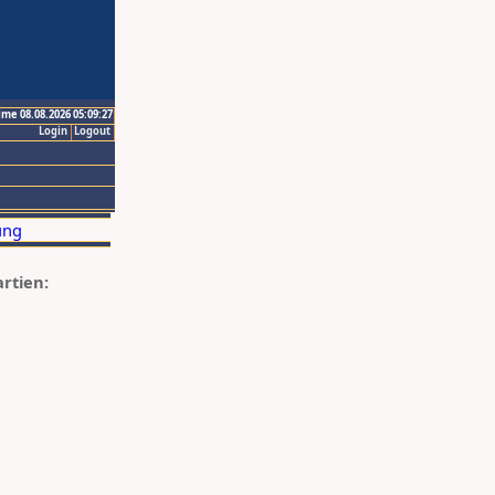
ime 08.08.2026 05:09:27
Login
Logout
artien: