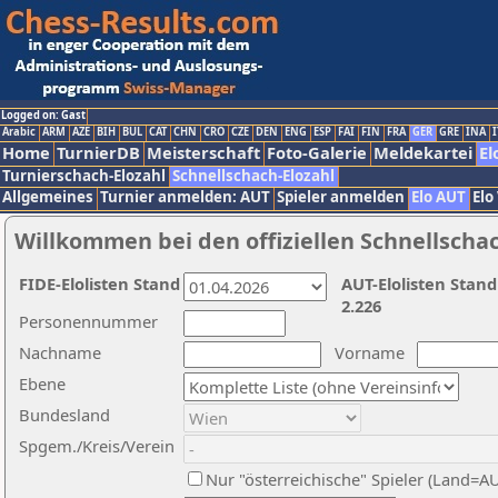
Logged on: Gast
Arabic
ARM
AZE
BIH
BUL
CAT
CHN
CRO
CZE
DEN
ENG
ESP
FAI
FIN
FRA
GER
GRE
INA
I
Home
TurnierDB
Meisterschaft
Foto-Galerie
Meldekartei
El
Turnierschach-Elozahl
Schnellschach-Elozahl
Allgemeines
Turnier anmelden: AUT
Spieler anmelden
Elo AUT
Elo
Willkommen bei den offiziellen Schnellscha
FIDE-Elolisten Stand
AUT-Elolisten Stand
2.226
Personennummer
Nachname
Vorname
Ebene
Bundesland
Spgem./Kreis/Verein
Nur "österreichische" Spieler (Land=A