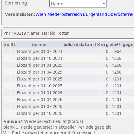
Sortierung
Vereinslisten:
Wien
Niederösterreich
Burgenland
Oberösterrei
Pnr:143219 Name: Harald Totter
tnr
St
turnier
bdld
rd
datum
f
K
erg
elo+/-
gegn
Elozahl per 01.07.2024
0
964
Elozahl per 01.10.2024
0
1258
Elozahl per 01.01.2025
0
1258
Elozahl per 01.04.2025
0
1258
Elozahl per 01.07.2025
0
1201
Elozahl per 01.10.2025
0
1201
Elozahl per 01.01.2026
0
1201
Elozahl per 01.04.2026
0
1201
Elozahl per 01.07.2026
0
1201
Elozahl per 01.10.2026
0
1201
Hinweis1
Wertebereich Feld St (Status)
blank ... Partie gewertet in aktueller Periode gespielt
V ... Partie gewertet in Vorperiode(n) gespielt