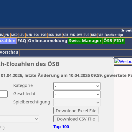
Servert
TA
JPN
MKD
LTU
NED
POL
POR
ROU
RUS
SRB
SVK
SWE
TUR
UKR
VIE
FontSize:11pt
ozahlen
FAQ
Onlineanmeldung
Swiss-Manager
ÖSB
FIDE
 Vorschau
ch-Elozahlen des ÖSB
 01.04.2026, letzte Änderung am 10.04.2026 09:59, gewertete P
Kategorie
Geschlecht
Spielberechtigung
Top 100
UT)