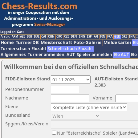
Logged on: Gast
Arabic
ARM
AZE
BIH
BUL
CAT
CHN
CRO
CZE
DEN
ENG
ESP
FAI
FIN
FRA
GER
GRE
INA
I
Home
TurnierDB
Meisterschaft
Foto-Galerie
Meldekartei
El
Turnierschach-Elozahl
Schnellschach-Elozahl
Allgemeines
Turnier anmelden: AUT
Spieler anmelden
Elo AUT
Elo
Willkommen bei den offiziellen Schnellscha
FIDE-Elolisten Stand
AUT-Elolisten Stand
2.303
Personennummer
Nachname
Vorname
Ebene
Bundesland
Spgem./Kreis/Verein
Nur "österreichische" Spieler (Land=A