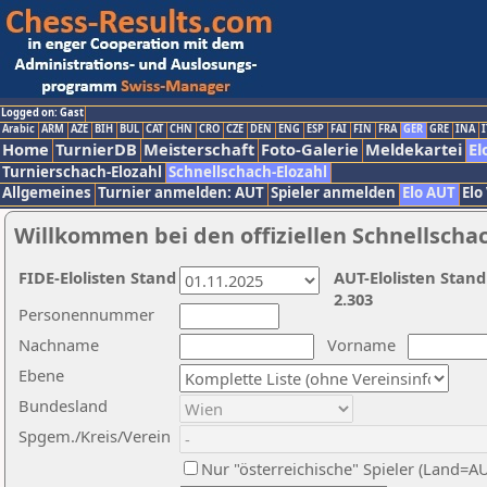
Logged on: Gast
Arabic
ARM
AZE
BIH
BUL
CAT
CHN
CRO
CZE
DEN
ENG
ESP
FAI
FIN
FRA
GER
GRE
INA
I
Home
TurnierDB
Meisterschaft
Foto-Galerie
Meldekartei
El
Turnierschach-Elozahl
Schnellschach-Elozahl
Allgemeines
Turnier anmelden: AUT
Spieler anmelden
Elo AUT
Elo
Willkommen bei den offiziellen Schnellscha
FIDE-Elolisten Stand
AUT-Elolisten Stand
2.303
Personennummer
Nachname
Vorname
Ebene
Bundesland
Spgem./Kreis/Verein
Nur "österreichische" Spieler (Land=A