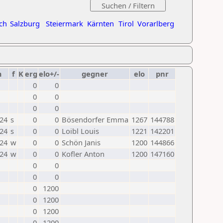
ch
Salzburg
Steiermark
Kärnten
Tirol
Vorarlberg
m
f
K
erg
elo+/-
gegner
elo
pnr
0
0
0
0
0
0
024
s
0
0
Bösendorfer Emma
1267
144788
024
s
0
0
Loibl Louis
1221
142201
024
w
0
0
Schön Janis
1200
144866
024
w
0
0
Kofler Anton
1200
147160
0
0
0
0
0
1200
0
1200
0
1200
0
1200