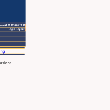
ime 08.08.2026 08:26:38
Login
Logout
artien: