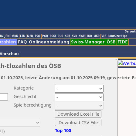
Servert
TA
JPN
MKD
LTU
NED
POL
POR
ROU
RUS
SRB
SVK
SWE
TUR
UKR
VIE
FontSize:11pt
ozahlen
FAQ
Onlineanmeldung
Swiss-Manager
ÖSB
FIDE
 Vorschau
ch-Elozahlen des ÖSB
 01.10.2025, letzte Änderung am 01.10.2025 09:19, gewertete P
Kategorie
Geschlecht
Spielberechtigung
Top 100
UT)