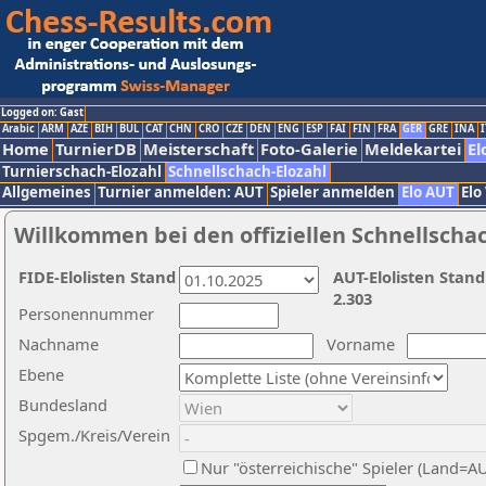
Logged on: Gast
Arabic
ARM
AZE
BIH
BUL
CAT
CHN
CRO
CZE
DEN
ENG
ESP
FAI
FIN
FRA
GER
GRE
INA
I
Home
TurnierDB
Meisterschaft
Foto-Galerie
Meldekartei
El
Turnierschach-Elozahl
Schnellschach-Elozahl
Allgemeines
Turnier anmelden: AUT
Spieler anmelden
Elo AUT
Elo
Willkommen bei den offiziellen Schnellscha
FIDE-Elolisten Stand
AUT-Elolisten Stand
2.303
Personennummer
Nachname
Vorname
Ebene
Bundesland
Spgem./Kreis/Verein
Nur "österreichische" Spieler (Land=A