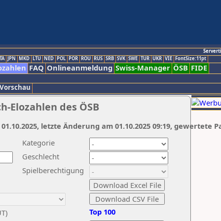
Servert
TA
JPN
MKD
LTU
NED
POL
POR
ROU
RUS
SRB
SVK
SWE
TUR
UKR
VIE
FontSize:11pt
ozahlen
FAQ
Onlineanmeldung
Swiss-Manager
ÖSB
FIDE
 Vorschau
ch-Elozahlen des ÖSB
 01.10.2025, letzte Änderung am 01.10.2025 09:19, gewertete P
Kategorie
Geschlecht
Spielberechtigung
Top 100
UT)