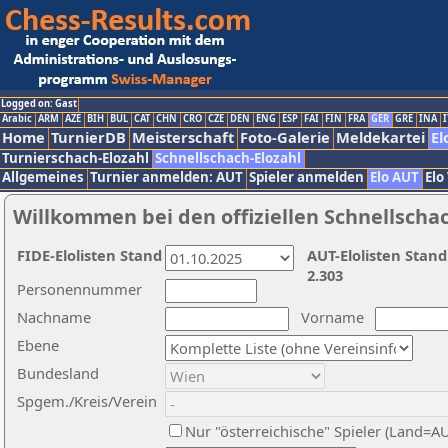
Logged on: Gast
Arabic
ARM
AZE
BIH
BUL
CAT
CHN
CRO
CZE
DEN
ENG
ESP
FAI
FIN
FRA
GER
GRE
INA
I
Home
TurnierDB
Meisterschaft
Foto-Galerie
Meldekartei
El
Turnierschach-Elozahl
Schnellschach-Elozahl
Allgemeines
Turnier anmelden: AUT
Spieler anmelden
Elo AUT
Elo
Willkommen bei den offiziellen Schnellscha
FIDE-Elolisten Stand
AUT-Elolisten Stand
2.303
Personennummer
Nachname
Vorname
Ebene
Bundesland
Spgem./Kreis/Verein
Nur "österreichische" Spieler (Land=A