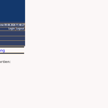
ime 09.08.2026 11:48:27
Login
Logout
artien: