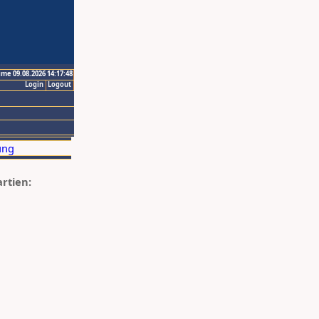
ime 09.08.2026 14:17:48
Login
Logout
artien: