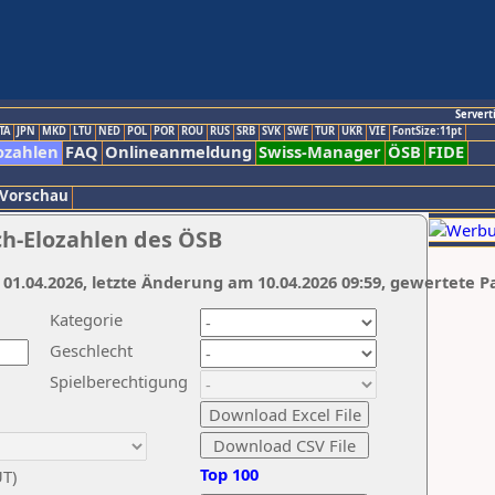
Servert
TA
JPN
MKD
LTU
NED
POL
POR
ROU
RUS
SRB
SVK
SWE
TUR
UKR
VIE
FontSize:11pt
ozahlen
FAQ
Onlineanmeldung
Swiss-Manager
ÖSB
FIDE
 Vorschau
ch-Elozahlen des ÖSB
 01.04.2026, letzte Änderung am 10.04.2026 09:59, gewertete P
Kategorie
Geschlecht
Spielberechtigung
Top 100
UT)