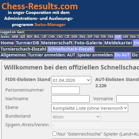
Logged on: Gast
Arabic
ARM
AZE
BIH
BUL
CAT
CHN
CRO
CZE
DEN
ENG
ESP
FAI
FIN
FRA
GER
GRE
INA
I
Home
TurnierDB
Meisterschaft
Foto-Galerie
Meldekartei
El
Turnierschach-Elozahl
Schnellschach-Elozahl
Allgemeines
Turnier anmelden: AUT
Spieler anmelden
Elo AUT
Elo
Willkommen bei den offiziellen Schnellscha
FIDE-Elolisten Stand
AUT-Elolisten Stand
2.226
Personennummer
Nachname
Vorname
Ebene
Bundesland
Spgem./Kreis/Verein
Nur "österreichische" Spieler (Land=A