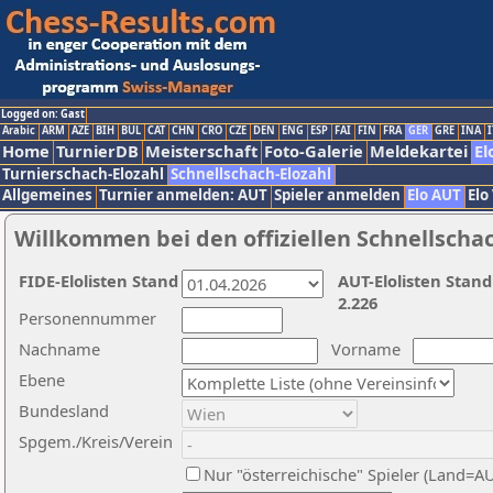
Logged on: Gast
Arabic
ARM
AZE
BIH
BUL
CAT
CHN
CRO
CZE
DEN
ENG
ESP
FAI
FIN
FRA
GER
GRE
INA
I
Home
TurnierDB
Meisterschaft
Foto-Galerie
Meldekartei
El
Turnierschach-Elozahl
Schnellschach-Elozahl
Allgemeines
Turnier anmelden: AUT
Spieler anmelden
Elo AUT
Elo
Willkommen bei den offiziellen Schnellscha
FIDE-Elolisten Stand
AUT-Elolisten Stand
2.226
Personennummer
Nachname
Vorname
Ebene
Bundesland
Spgem./Kreis/Verein
Nur "österreichische" Spieler (Land=A