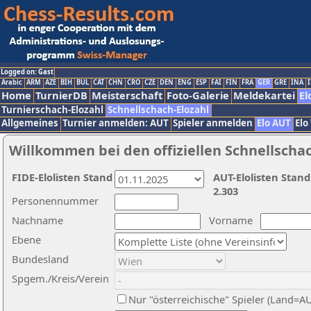
Logged on: Gast
Arabic
ARM
AZE
BIH
BUL
CAT
CHN
CRO
CZE
DEN
ENG
ESP
FAI
FIN
FRA
GER
GRE
INA
I
Home
TurnierDB
Meisterschaft
Foto-Galerie
Meldekartei
El
Turnierschach-Elozahl
Schnellschach-Elozahl
Allgemeines
Turnier anmelden: AUT
Spieler anmelden
Elo AUT
Elo
Willkommen bei den offiziellen Schnellscha
FIDE-Elolisten Stand
AUT-Elolisten Stand
2.303
Personennummer
Nachname
Vorname
Ebene
Bundesland
Spgem./Kreis/Verein
Nur "österreichische" Spieler (Land=A