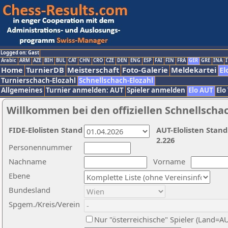
Logged on: Gast
Arabic
ARM
AZE
BIH
BUL
CAT
CHN
CRO
CZE
DEN
ENG
ESP
FAI
FIN
FRA
GER
GRE
INA
I
Home
TurnierDB
Meisterschaft
Foto-Galerie
Meldekartei
El
Turnierschach-Elozahl
Schnellschach-Elozahl
Allgemeines
Turnier anmelden: AUT
Spieler anmelden
Elo AUT
Elo
Willkommen bei den offiziellen Schnellscha
FIDE-Elolisten Stand
AUT-Elolisten Stand
2.226
Personennummer
Nachname
Vorname
Ebene
Bundesland
Spgem./Kreis/Verein
Nur "österreichische" Spieler (Land=A