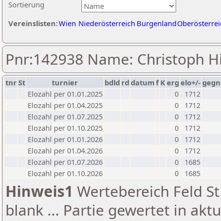
Sortierung
Vereinslisten:
Wien
Niederösterreich
Burgenland
Oberösterrei
Pnr:142938 Name: Christoph H
tnr
St
turnier
bdld
rd
datum
f
K
erg
elo+/-
gegn
Elozahl per 01.01.2025
0
1712
Elozahl per 01.04.2025
0
1712
Elozahl per 01.07.2025
0
1712
Elozahl per 01.10.2025
0
1712
Elozahl per 01.01.2026
0
1712
Elozahl per 01.04.2026
0
1712
Elozahl per 01.07.2026
0
1685
Elozahl per 01.10.2026
0
1685
Hinweis1
Wertebereich Feld St 
blank ... Partie gewertet in akt