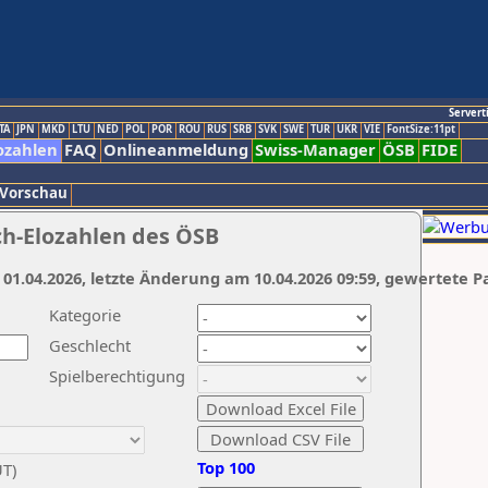
Servert
TA
JPN
MKD
LTU
NED
POL
POR
ROU
RUS
SRB
SVK
SWE
TUR
UKR
VIE
FontSize:11pt
ozahlen
FAQ
Onlineanmeldung
Swiss-Manager
ÖSB
FIDE
 Vorschau
ch-Elozahlen des ÖSB
 01.04.2026, letzte Änderung am 10.04.2026 09:59, gewertete P
Kategorie
Geschlecht
Spielberechtigung
Top 100
UT)