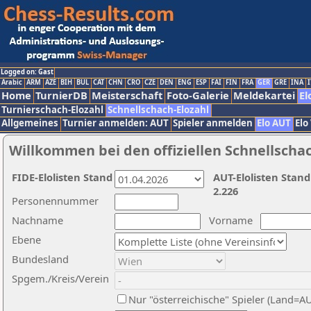
Logged on: Gast
Arabic
ARM
AZE
BIH
BUL
CAT
CHN
CRO
CZE
DEN
ENG
ESP
FAI
FIN
FRA
GER
GRE
INA
I
Home
TurnierDB
Meisterschaft
Foto-Galerie
Meldekartei
El
Turnierschach-Elozahl
Schnellschach-Elozahl
Allgemeines
Turnier anmelden: AUT
Spieler anmelden
Elo AUT
Elo
Willkommen bei den offiziellen Schnellscha
FIDE-Elolisten Stand
AUT-Elolisten Stand
2.226
Personennummer
Nachname
Vorname
Ebene
Bundesland
Spgem./Kreis/Verein
Nur "österreichische" Spieler (Land=A