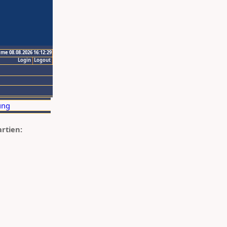
ime 08.08.2026 16:12:29
Login
Logout
artien: