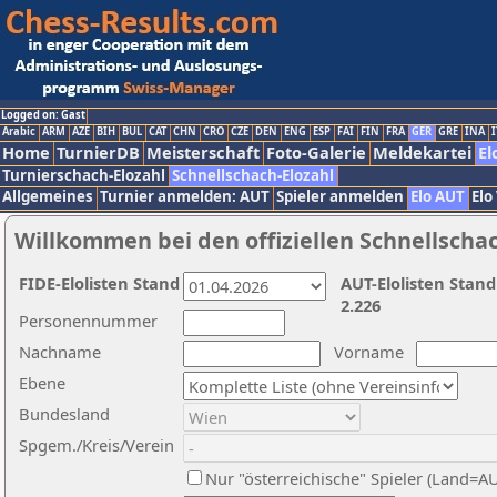
Logged on: Gast
Arabic
ARM
AZE
BIH
BUL
CAT
CHN
CRO
CZE
DEN
ENG
ESP
FAI
FIN
FRA
GER
GRE
INA
I
Home
TurnierDB
Meisterschaft
Foto-Galerie
Meldekartei
El
Turnierschach-Elozahl
Schnellschach-Elozahl
Allgemeines
Turnier anmelden: AUT
Spieler anmelden
Elo AUT
Elo
Willkommen bei den offiziellen Schnellscha
FIDE-Elolisten Stand
AUT-Elolisten Stand
2.226
Personennummer
Nachname
Vorname
Ebene
Bundesland
Spgem./Kreis/Verein
Nur "österreichische" Spieler (Land=A