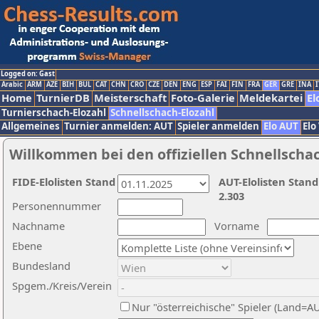
Logged on: Gast
Arabic
ARM
AZE
BIH
BUL
CAT
CHN
CRO
CZE
DEN
ENG
ESP
FAI
FIN
FRA
GER
GRE
INA
I
Home
TurnierDB
Meisterschaft
Foto-Galerie
Meldekartei
El
Turnierschach-Elozahl
Schnellschach-Elozahl
Allgemeines
Turnier anmelden: AUT
Spieler anmelden
Elo AUT
Elo
Willkommen bei den offiziellen Schnellscha
FIDE-Elolisten Stand
AUT-Elolisten Stand
2.303
Personennummer
Nachname
Vorname
Ebene
Bundesland
Spgem./Kreis/Verein
Nur "österreichische" Spieler (Land=A