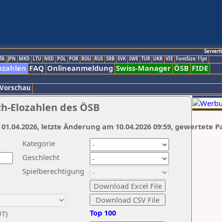
Servert
TA
JPN
MKD
LTU
NED
POL
POR
ROU
RUS
SRB
SVK
SWE
TUR
UKR
VIE
FontSize:11pt
ozahlen
FAQ
Onlineanmeldung
Swiss-Manager
ÖSB
FIDE
 Vorschau
ch-Elozahlen des ÖSB
 01.04.2026, letzte Änderung am 10.04.2026 09:59, gewertete P
Kategorie
Geschlecht
Spielberechtigung
Top 100
UT)