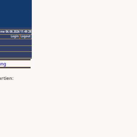
ime 06.08.2026 11:49:28
Login
Logout
artien: