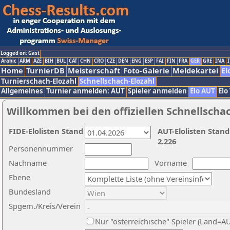
Logged on: Gast
Arabic
ARM
AZE
BIH
BUL
CAT
CHN
CRO
CZE
DEN
ENG
ESP
FAI
FIN
FRA
GER
GRE
INA
I
Home
TurnierDB
Meisterschaft
Foto-Galerie
Meldekartei
El
Turnierschach-Elozahl
Schnellschach-Elozahl
Allgemeines
Turnier anmelden: AUT
Spieler anmelden
Elo AUT
Elo
Willkommen bei den offiziellen Schnellscha
FIDE-Elolisten Stand
AUT-Elolisten Stand
2.226
Personennummer
Nachname
Vorname
Ebene
Bundesland
Spgem./Kreis/Verein
Nur "österreichische" Spieler (Land=A