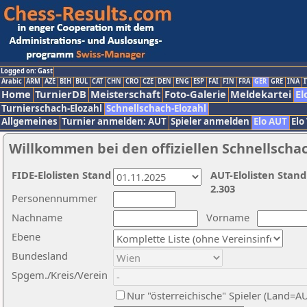
Logged on: Gast
Arabic
ARM
AZE
BIH
BUL
CAT
CHN
CRO
CZE
DEN
ENG
ESP
FAI
FIN
FRA
GER
GRE
INA
I
Home
TurnierDB
Meisterschaft
Foto-Galerie
Meldekartei
El
Turnierschach-Elozahl
Schnellschach-Elozahl
Allgemeines
Turnier anmelden: AUT
Spieler anmelden
Elo AUT
Elo
Willkommen bei den offiziellen Schnellscha
FIDE-Elolisten Stand
AUT-Elolisten Stand
2.303
Personennummer
Nachname
Vorname
Ebene
Bundesland
Spgem./Kreis/Verein
Nur "österreichische" Spieler (Land=A