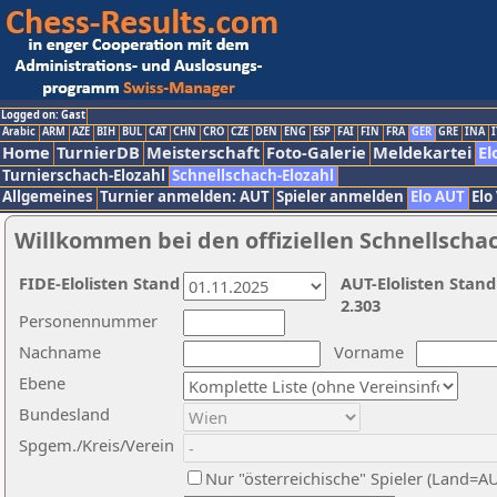
Logged on: Gast
Arabic
ARM
AZE
BIH
BUL
CAT
CHN
CRO
CZE
DEN
ENG
ESP
FAI
FIN
FRA
GER
GRE
INA
I
Home
TurnierDB
Meisterschaft
Foto-Galerie
Meldekartei
El
Turnierschach-Elozahl
Schnellschach-Elozahl
Allgemeines
Turnier anmelden: AUT
Spieler anmelden
Elo AUT
Elo
Willkommen bei den offiziellen Schnellscha
FIDE-Elolisten Stand
AUT-Elolisten Stand
2.303
Personennummer
Nachname
Vorname
Ebene
Bundesland
Spgem./Kreis/Verein
Nur "österreichische" Spieler (Land=A