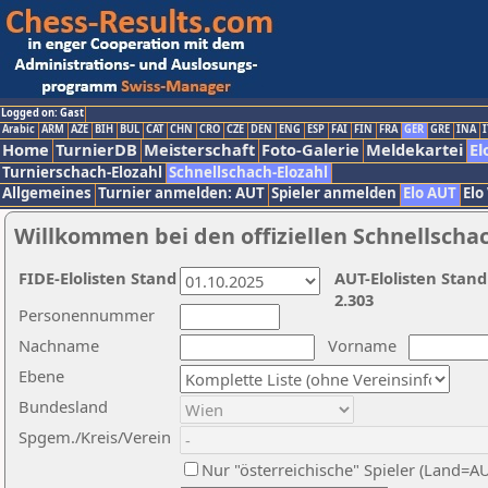
Logged on: Gast
Arabic
ARM
AZE
BIH
BUL
CAT
CHN
CRO
CZE
DEN
ENG
ESP
FAI
FIN
FRA
GER
GRE
INA
I
Home
TurnierDB
Meisterschaft
Foto-Galerie
Meldekartei
El
Turnierschach-Elozahl
Schnellschach-Elozahl
Allgemeines
Turnier anmelden: AUT
Spieler anmelden
Elo AUT
Elo
Willkommen bei den offiziellen Schnellscha
FIDE-Elolisten Stand
AUT-Elolisten Stand
2.303
Personennummer
Nachname
Vorname
Ebene
Bundesland
Spgem./Kreis/Verein
Nur "österreichische" Spieler (Land=A