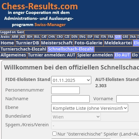
Logged on: Gast
Arabic
ARM
AZE
BIH
BUL
CAT
CHN
CRO
CZE
DEN
ENG
ESP
FAI
FIN
FRA
GER
GRE
INA
I
Home
TurnierDB
Meisterschaft
Foto-Galerie
Meldekartei
El
Turnierschach-Elozahl
Schnellschach-Elozahl
Allgemeines
Turnier anmelden: AUT
Spieler anmelden
Elo AUT
Elo
Willkommen bei den offiziellen Schnellscha
FIDE-Elolisten Stand
AUT-Elolisten Stand
2.303
Personennummer
Nachname
Vorname
Ebene
Bundesland
Spgem./Kreis/Verein
Nur "österreichische" Spieler (Land=A