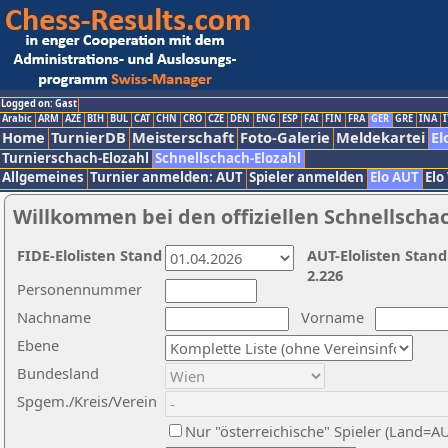
Logged on: Gast
Arabic
ARM
AZE
BIH
BUL
CAT
CHN
CRO
CZE
DEN
ENG
ESP
FAI
FIN
FRA
GER
GRE
INA
I
Home
TurnierDB
Meisterschaft
Foto-Galerie
Meldekartei
El
Turnierschach-Elozahl
Schnellschach-Elozahl
Allgemeines
Turnier anmelden: AUT
Spieler anmelden
Elo AUT
Elo
Willkommen bei den offiziellen Schnellscha
FIDE-Elolisten Stand
AUT-Elolisten Stand
2.226
Personennummer
Nachname
Vorname
Ebene
Bundesland
Spgem./Kreis/Verein
Nur "österreichische" Spieler (Land=A