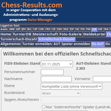
Logged on: Gast
Arabic
ARM
AZE
BIH
BUL
CAT
CHN
CRO
CZE
DEN
ENG
ESP
FAI
FIN
FRA
GER
GRE
INA
I
Home
TurnierDB
Meisterschaft
Foto-Galerie
Meldekartei
El
Turnierschach-Elozahl
Schnellschach-Elozahl
Allgemeines
Turnier anmelden: AUT
Spieler anmelden
Elo AUT
Elo
Willkommen bei den offiziellen Schnellscha
FIDE-Elolisten Stand
AUT-Elolisten Stand
2.303
Personennummer
Nachname
Vorname
Ebene
Bundesland
Spgem./Kreis/Verein
Nur "österreichische" Spieler (Land=A