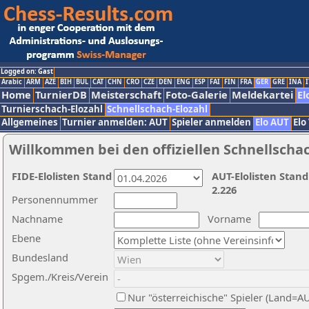
Logged on: Gast
Arabic
ARM
AZE
BIH
BUL
CAT
CHN
CRO
CZE
DEN
ENG
ESP
FAI
FIN
FRA
GER
GRE
INA
I
Home
TurnierDB
Meisterschaft
Foto-Galerie
Meldekartei
El
Turnierschach-Elozahl
Schnellschach-Elozahl
Allgemeines
Turnier anmelden: AUT
Spieler anmelden
Elo AUT
Elo
Willkommen bei den offiziellen Schnellscha
FIDE-Elolisten Stand
AUT-Elolisten Stand
2.226
Personennummer
Nachname
Vorname
Ebene
Bundesland
Spgem./Kreis/Verein
Nur "österreichische" Spieler (Land=A