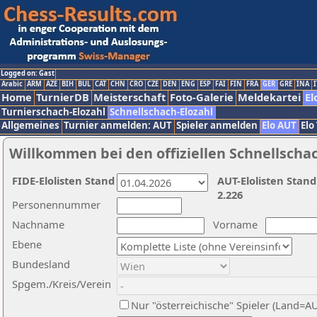
Logged on: Gast
Arabic
ARM
AZE
BIH
BUL
CAT
CHN
CRO
CZE
DEN
ENG
ESP
FAI
FIN
FRA
GER
GRE
INA
I
Home
TurnierDB
Meisterschaft
Foto-Galerie
Meldekartei
El
Turnierschach-Elozahl
Schnellschach-Elozahl
Allgemeines
Turnier anmelden: AUT
Spieler anmelden
Elo AUT
Elo
Willkommen bei den offiziellen Schnellscha
FIDE-Elolisten Stand
AUT-Elolisten Stand
2.226
Personennummer
Nachname
Vorname
Ebene
Bundesland
Spgem./Kreis/Verein
Nur "österreichische" Spieler (Land=A