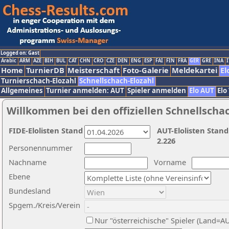
Logged on: Gast
Arabic
ARM
AZE
BIH
BUL
CAT
CHN
CRO
CZE
DEN
ENG
ESP
FAI
FIN
FRA
GER
GRE
INA
I
Home
TurnierDB
Meisterschaft
Foto-Galerie
Meldekartei
El
Turnierschach-Elozahl
Schnellschach-Elozahl
Allgemeines
Turnier anmelden: AUT
Spieler anmelden
Elo AUT
Elo
Willkommen bei den offiziellen Schnellscha
FIDE-Elolisten Stand
AUT-Elolisten Stand
2.226
Personennummer
Nachname
Vorname
Ebene
Bundesland
Spgem./Kreis/Verein
Nur "österreichische" Spieler (Land=A