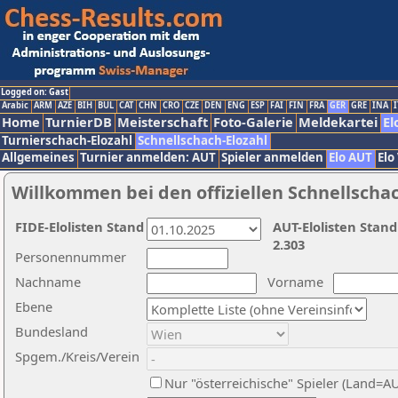
Logged on: Gast
Arabic
ARM
AZE
BIH
BUL
CAT
CHN
CRO
CZE
DEN
ENG
ESP
FAI
FIN
FRA
GER
GRE
INA
I
Home
TurnierDB
Meisterschaft
Foto-Galerie
Meldekartei
El
Turnierschach-Elozahl
Schnellschach-Elozahl
Allgemeines
Turnier anmelden: AUT
Spieler anmelden
Elo AUT
Elo
Willkommen bei den offiziellen Schnellscha
FIDE-Elolisten Stand
AUT-Elolisten Stand
2.303
Personennummer
Nachname
Vorname
Ebene
Bundesland
Spgem./Kreis/Verein
Nur "österreichische" Spieler (Land=A