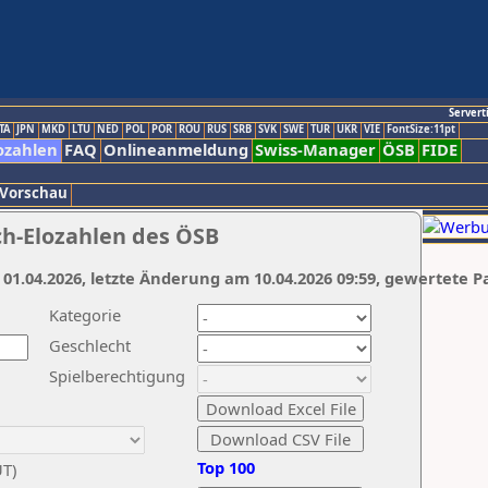
Servert
TA
JPN
MKD
LTU
NED
POL
POR
ROU
RUS
SRB
SVK
SWE
TUR
UKR
VIE
FontSize:11pt
ozahlen
FAQ
Onlineanmeldung
Swiss-Manager
ÖSB
FIDE
 Vorschau
ch-Elozahlen des ÖSB
 01.04.2026, letzte Änderung am 10.04.2026 09:59, gewertete P
Kategorie
Geschlecht
Spielberechtigung
Top 100
UT)