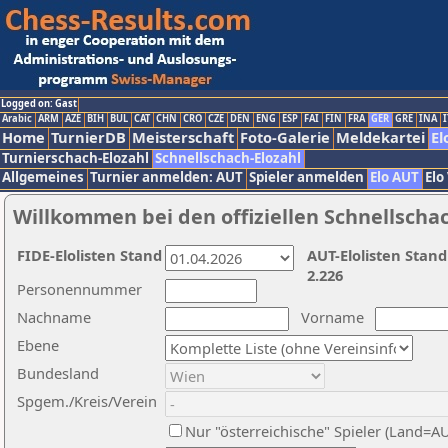
Logged on: Gast
Arabic
ARM
AZE
BIH
BUL
CAT
CHN
CRO
CZE
DEN
ENG
ESP
FAI
FIN
FRA
GER
GRE
INA
I
Home
TurnierDB
Meisterschaft
Foto-Galerie
Meldekartei
El
Turnierschach-Elozahl
Schnellschach-Elozahl
Allgemeines
Turnier anmelden: AUT
Spieler anmelden
Elo AUT
Elo
Willkommen bei den offiziellen Schnellscha
FIDE-Elolisten Stand
AUT-Elolisten Stand
2.226
Personennummer
Nachname
Vorname
Ebene
Bundesland
Spgem./Kreis/Verein
Nur "österreichische" Spieler (Land=A