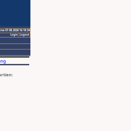
ime 07.08.2026 16:18:34
Login
Logout
artien: