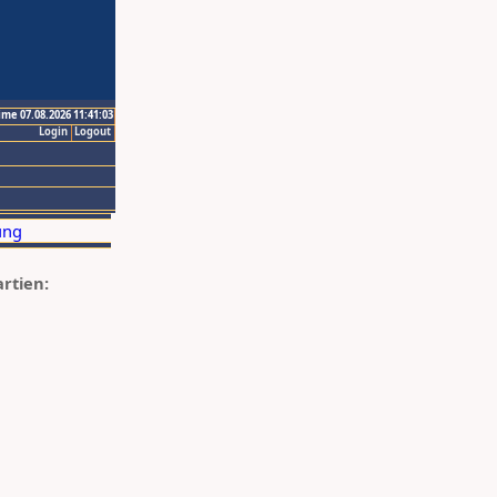
ime 07.08.2026 11:41:03
Login
Logout
artien: