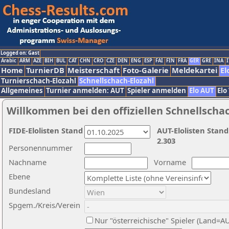
Logged on: Gast
Arabic
ARM
AZE
BIH
BUL
CAT
CHN
CRO
CZE
DEN
ENG
ESP
FAI
FIN
FRA
GER
GRE
INA
I
Home
TurnierDB
Meisterschaft
Foto-Galerie
Meldekartei
El
Turnierschach-Elozahl
Schnellschach-Elozahl
Allgemeines
Turnier anmelden: AUT
Spieler anmelden
Elo AUT
Elo
Willkommen bei den offiziellen Schnellscha
FIDE-Elolisten Stand
AUT-Elolisten Stand
2.303
Personennummer
Nachname
Vorname
Ebene
Bundesland
Spgem./Kreis/Verein
Nur "österreichische" Spieler (Land=A