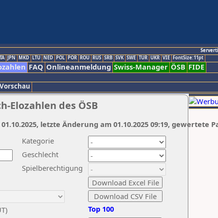
Servert
TA
JPN
MKD
LTU
NED
POL
POR
ROU
RUS
SRB
SVK
SWE
TUR
UKR
VIE
FontSize:11pt
ozahlen
FAQ
Onlineanmeldung
Swiss-Manager
ÖSB
FIDE
 Vorschau
ch-Elozahlen des ÖSB
 01.10.2025, letzte Änderung am 01.10.2025 09:19, gewertete P
Kategorie
Geschlecht
Spielberechtigung
Top 100
UT)