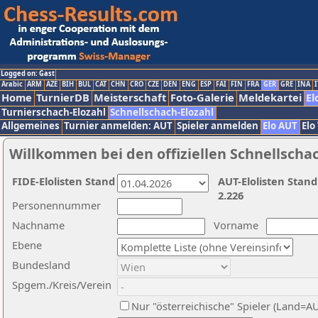
Logged on: Gast
Arabic
ARM
AZE
BIH
BUL
CAT
CHN
CRO
CZE
DEN
ENG
ESP
FAI
FIN
FRA
GER
GRE
INA
I
Home
TurnierDB
Meisterschaft
Foto-Galerie
Meldekartei
El
Turnierschach-Elozahl
Schnellschach-Elozahl
Allgemeines
Turnier anmelden: AUT
Spieler anmelden
Elo AUT
Elo
Willkommen bei den offiziellen Schnellscha
FIDE-Elolisten Stand
AUT-Elolisten Stand
2.226
Personennummer
Nachname
Vorname
Ebene
Bundesland
Spgem./Kreis/Verein
Nur "österreichische" Spieler (Land=A