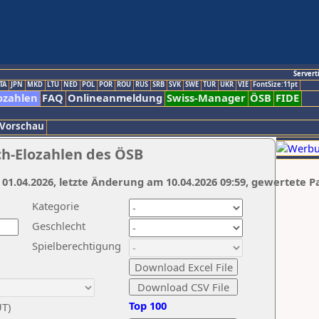
Servert
TA
JPN
MKD
LTU
NED
POL
POR
ROU
RUS
SRB
SVK
SWE
TUR
UKR
VIE
FontSize:11pt
ozahlen
FAQ
Onlineanmeldung
Swiss-Manager
ÖSB
FIDE
 Vorschau
ch-Elozahlen des ÖSB
 01.04.2026, letzte Änderung am 10.04.2026 09:59, gewertete P
Kategorie
Geschlecht
Spielberechtigung
Top 100
UT)