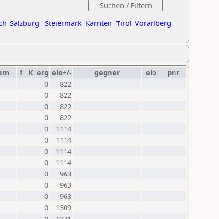
ch
Salzburg
Steiermark
Kärnten
Tirol
Vorarlberg
um
f
K
erg
elo+/-
gegner
elo
pnr
0
822
0
822
0
822
0
822
0
1114
0
1114
0
1114
0
1114
0
963
0
963
0
963
0
1309
0
1341