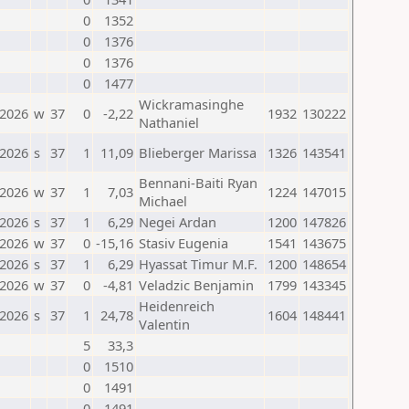
0
1352
0
1376
0
1376
0
1477
Wickramasinghe
.2026
w
37
0
-2,22
1932
130222
Nathaniel
.2026
s
37
1
11,09
Blieberger Marissa
1326
143541
Bennani-Baiti Ryan
.2026
w
37
1
7,03
1224
147015
Michael
.2026
s
37
1
6,29
Negei Ardan
1200
147826
.2026
w
37
0
-15,16
Stasiv Eugenia
1541
143675
.2026
s
37
1
6,29
Hyassat Timur M.F.
1200
148654
.2026
w
37
0
-4,81
Veladzic Benjamin
1799
143345
Heidenreich
.2026
s
37
1
24,78
1604
148441
Valentin
5
33,3
0
1510
0
1491
0
1491