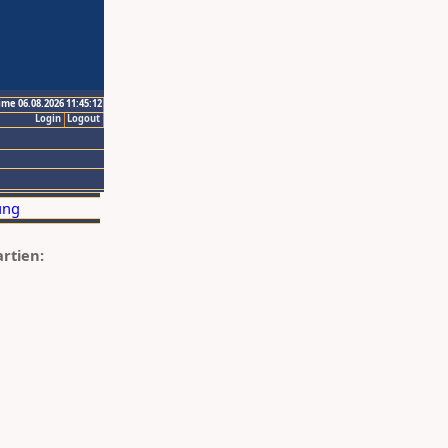
ime 06.08.2026 11:45:12
Login
Logout
artien: