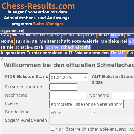
Logged on: Gast
Arabic
ARM
AZE
BIH
BUL
CAT
CHN
CRO
CZE
DEN
ENG
ESP
FAI
FIN
FRA
GER
GRE
INA
I
Home
TurnierDB
Meisterschaft
Foto-Galerie
Meldekartei
El
Turnierschach-Elozahl
Schnellschach-Elozahl
Allgemeines
Turnier anmelden: AUT
Spieler anmelden
Elo AUT
Elo
Willkommen bei den offiziellen Schnellscha
FIDE-Elolisten Stand
AUT-Elolisten Stand
2.226
Personennummer
Nachname
Vorname
Ebene
Bundesland
Spgem./Kreis/Verein
Nur "österreichische" Spieler (Land=A