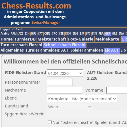
Logged on: Gast
Arabic
ARM
AZE
BIH
BUL
CAT
CHN
CRO
CZE
DEN
ENG
ESP
FAI
FIN
FRA
GER
GRE
INA
I
Home
TurnierDB
Meisterschaft
Foto-Galerie
Meldekartei
El
Turnierschach-Elozahl
Schnellschach-Elozahl
Allgemeines
Turnier anmelden: AUT
Spieler anmelden
Elo AUT
Elo
Willkommen bei den offiziellen Schnellscha
FIDE-Elolisten Stand
AUT-Elolisten Stand
2.226
Personennummer
Nachname
Vorname
Ebene
Bundesland
Spgem./Kreis/Verein
Nur "österreichische" Spieler (Land=A