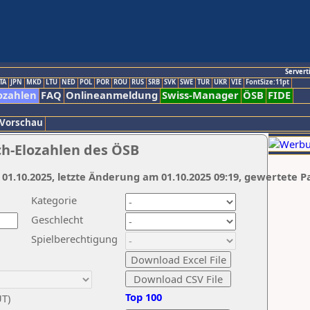
Servert
TA
JPN
MKD
LTU
NED
POL
POR
ROU
RUS
SRB
SVK
SWE
TUR
UKR
VIE
FontSize:11pt
ozahlen
FAQ
Onlineanmeldung
Swiss-Manager
ÖSB
FIDE
 Vorschau
ch-Elozahlen des ÖSB
 01.10.2025, letzte Änderung am 01.10.2025 09:19, gewertete P
Kategorie
Geschlecht
Spielberechtigung
Top 100
UT)