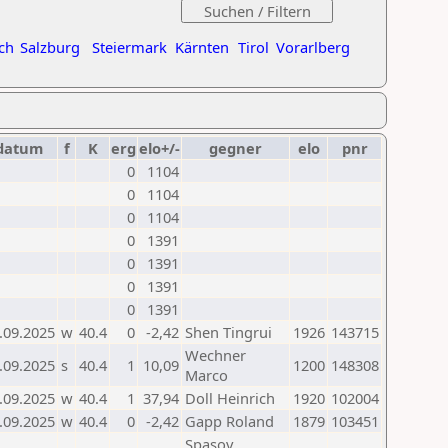
ch
Salzburg
Steiermark
Kärnten
Tirol
Vorarlberg
datum
f
K
erg
elo+/-
gegner
elo
pnr
0
1104
0
1104
0
1104
0
1391
0
1391
0
1391
0
1391
.09.2025
w
40.4
0
-2,42
Shen Tingrui
1926
143715
Wechner
.09.2025
s
40.4
1
10,09
1200
148308
Marco
.09.2025
w
40.4
1
37,94
Doll Heinrich
1920
102004
.09.2025
w
40.4
0
-2,42
Gapp Roland
1879
103451
Spasov