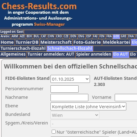
Logged on: Gast
Arabic
ARM
AZE
BIH
BUL
CAT
CHN
CRO
CZE
DEN
ENG
ESP
FAI
FIN
FRA
GER
GRE
INA
I
Home
TurnierDB
Meisterschaft
Foto-Galerie
Meldekartei
El
Turnierschach-Elozahl
Schnellschach-Elozahl
Allgemeines
Turnier anmelden: AUT
Spieler anmelden
Elo AUT
Elo
Willkommen bei den offiziellen Schnellscha
FIDE-Elolisten Stand
AUT-Elolisten Stand
2.303
Personennummer
Nachname
Vorname
Ebene
Bundesland
Spgem./Kreis/Verein
Nur "österreichische" Spieler (Land=A