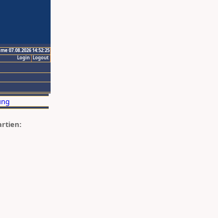
ime 07.08.2026 14:52:25
Login
Logout
artien: