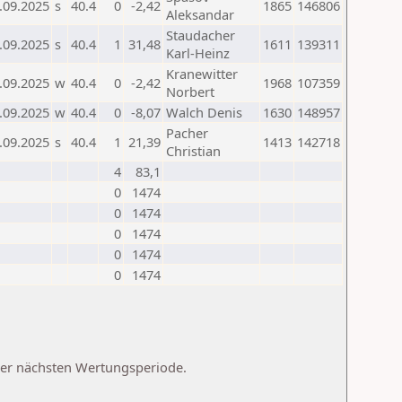
.09.2025
s
40.4
0
-2,42
1865
146806
Aleksandar
Staudacher
.09.2025
s
40.4
1
31,48
1611
139311
Karl-Heinz
Kranewitter
.09.2025
w
40.4
0
-2,42
1968
107359
Norbert
.09.2025
w
40.4
0
-8,07
Walch Denis
1630
148957
Pacher
.09.2025
s
40.4
1
21,39
1413
142718
Christian
4
83,1
0
1474
0
1474
0
1474
0
1474
0
1474
 der nächsten Wertungsperiode.