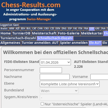
Logged on: Gast
Arabic
ARM
AZE
BIH
BUL
CAT
CHN
CRO
CZE
DEN
ENG
ESP
FAI
FIN
FRA
GER
GRE
INA
I
Home
TurnierDB
Meisterschaft
Foto-Galerie
Meldekartei
El
Turnierschach-Elozahl
Schnellschach-Elozahl
Allgemeines
Turnier anmelden: AUT
Spieler anmelden
Elo AUT
Elo
Willkommen bei den offiziellen Schnellscha
FIDE-Elolisten Stand
AUT-Elolisten Stand
2.226
Personennummer
Nachname
Vorname
Ebene
Bundesland
Spgem./Kreis/Verein
Nur "österreichische" Spieler (Land=A