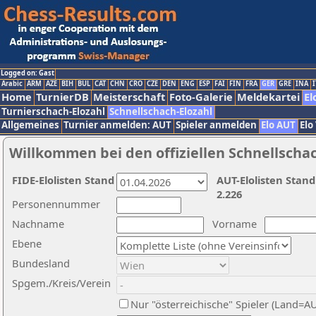
Logged on: Gast
Arabic
ARM
AZE
BIH
BUL
CAT
CHN
CRO
CZE
DEN
ENG
ESP
FAI
FIN
FRA
GER
GRE
INA
I
Home
TurnierDB
Meisterschaft
Foto-Galerie
Meldekartei
El
Turnierschach-Elozahl
Schnellschach-Elozahl
Allgemeines
Turnier anmelden: AUT
Spieler anmelden
Elo AUT
Elo
Willkommen bei den offiziellen Schnellscha
FIDE-Elolisten Stand
AUT-Elolisten Stand
2.226
Personennummer
Nachname
Vorname
Ebene
Bundesland
Spgem./Kreis/Verein
Nur "österreichische" Spieler (Land=A