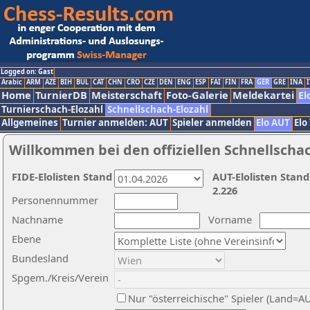
Logged on: Gast
Arabic
ARM
AZE
BIH
BUL
CAT
CHN
CRO
CZE
DEN
ENG
ESP
FAI
FIN
FRA
GER
GRE
INA
I
Home
TurnierDB
Meisterschaft
Foto-Galerie
Meldekartei
El
Turnierschach-Elozahl
Schnellschach-Elozahl
Allgemeines
Turnier anmelden: AUT
Spieler anmelden
Elo AUT
Elo
Willkommen bei den offiziellen Schnellscha
FIDE-Elolisten Stand
AUT-Elolisten Stand
2.226
Personennummer
Nachname
Vorname
Ebene
Bundesland
Spgem./Kreis/Verein
Nur "österreichische" Spieler (Land=A