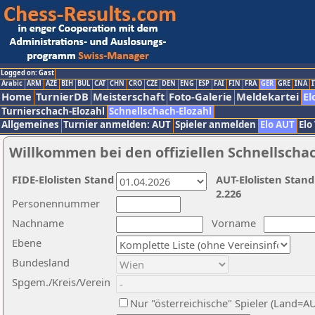
Logged on: Gast
Arabic
ARM
AZE
BIH
BUL
CAT
CHN
CRO
CZE
DEN
ENG
ESP
FAI
FIN
FRA
GER
GRE
INA
I
Home
TurnierDB
Meisterschaft
Foto-Galerie
Meldekartei
El
Turnierschach-Elozahl
Schnellschach-Elozahl
Allgemeines
Turnier anmelden: AUT
Spieler anmelden
Elo AUT
Elo
Willkommen bei den offiziellen Schnellscha
FIDE-Elolisten Stand
AUT-Elolisten Stand
2.226
Personennummer
Nachname
Vorname
Ebene
Bundesland
Spgem./Kreis/Verein
Nur "österreichische" Spieler (Land=A