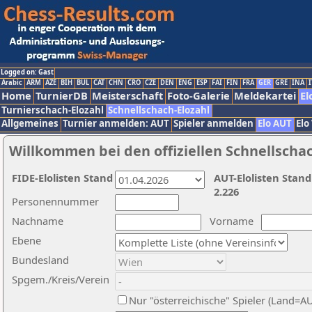
Logged on: Gast
Arabic
ARM
AZE
BIH
BUL
CAT
CHN
CRO
CZE
DEN
ENG
ESP
FAI
FIN
FRA
GER
GRE
INA
I
Home
TurnierDB
Meisterschaft
Foto-Galerie
Meldekartei
El
Turnierschach-Elozahl
Schnellschach-Elozahl
Allgemeines
Turnier anmelden: AUT
Spieler anmelden
Elo AUT
Elo
Willkommen bei den offiziellen Schnellscha
FIDE-Elolisten Stand
AUT-Elolisten Stand
2.226
Personennummer
Nachname
Vorname
Ebene
Bundesland
Spgem./Kreis/Verein
Nur "österreichische" Spieler (Land=A