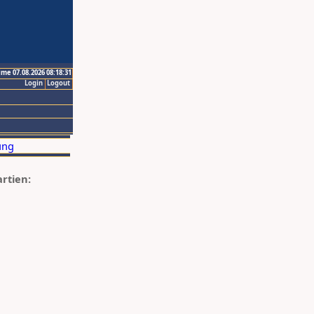
ime 07.08.2026 08:18:31
Login
Logout
artien: