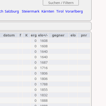
ch
Salzburg
Steiermark
Kärnten
Tirol
Vorarlberg
datum
f
K
erg
elo+/-
gegner
elo
pnr
0
1608
0
1608
0
1640
0
1640
0
1687
0
1716
0
1806
0
1806
0
1788
0
1855
0
1832
0
1888
0
1888