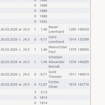
0
1888
0
1888
0
1888
0
1842
Bauer
26.03.2026
w
24.3
1
1,46
1285
140333
Leonhard
Gerö
26.03.2026
s
24.3
0
-9,71
1914
135399
Leonhard
Weinrichter
26.03.2026
s
24.3
1
1,46
1370
138665
Paul
Scheiber
26.03.2026
w
24.3
1
1,46
Alexander
1376
144285
Berndt
Gold
26.03.2026
s
24.3
0
-9,71
1911
140614
Theodor
Fürtler
26.03.2026
w
24.3
0
-12,87
1818
142716
Oliver
3
-27,9
0
1814
0
1814