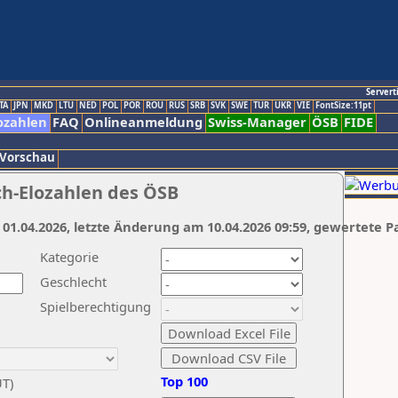
Servert
TA
JPN
MKD
LTU
NED
POL
POR
ROU
RUS
SRB
SVK
SWE
TUR
UKR
VIE
FontSize:11pt
ozahlen
FAQ
Onlineanmeldung
Swiss-Manager
ÖSB
FIDE
 Vorschau
ch-Elozahlen des ÖSB
 01.04.2026, letzte Änderung am 10.04.2026 09:59, gewertete P
Kategorie
Geschlecht
Spielberechtigung
Top 100
UT)