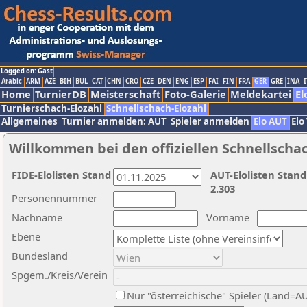
Logged on: Gast
Arabic
ARM
AZE
BIH
BUL
CAT
CHN
CRO
CZE
DEN
ENG
ESP
FAI
FIN
FRA
GER
GRE
INA
I
Home
TurnierDB
Meisterschaft
Foto-Galerie
Meldekartei
El
Turnierschach-Elozahl
Schnellschach-Elozahl
Allgemeines
Turnier anmelden: AUT
Spieler anmelden
Elo AUT
Elo
Willkommen bei den offiziellen Schnellscha
FIDE-Elolisten Stand
AUT-Elolisten Stand
2.303
Personennummer
Nachname
Vorname
Ebene
Bundesland
Spgem./Kreis/Verein
Nur "österreichische" Spieler (Land=A