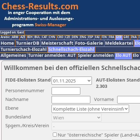
Logged on: Gast
Arabic
ARM
AZE
BIH
BUL
CAT
CHN
CRO
CZE
DEN
ENG
ESP
FAI
FIN
FRA
GER
GRE
INA
I
Home
TurnierDB
Meisterschaft
Foto-Galerie
Meldekartei
El
Turnierschach-Elozahl
Schnellschach-Elozahl
Allgemeines
Turnier anmelden: AUT
Spieler anmelden
Elo AUT
Elo
Willkommen bei den offiziellen Schnellscha
FIDE-Elolisten Stand
AUT-Elolisten Stand
2.303
Personennummer
Nachname
Vorname
Ebene
Bundesland
Spgem./Kreis/Verein
Nur "österreichische" Spieler (Land=A