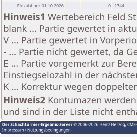
Elozahl per 01.10.2026
0
1744
Hinweis1
Wertebereich Feld St 
blank ... Partie gewertet in akt
V ... Partie gewertet in Vorperi
- ... Partie nicht gewertet, da 
E ... Partie vorgemerkt zur Be
Einstiegselozahl in der nächst
K ... Korrektur wegen doppelt
Hinweis2
Kontumazen werden g
und sind in der Liste nicht enth
Der Schachturnier-Ergebnis-Server
© 2006-2026 Heinz Herzog
, CMS
Impressum / Nutzungsbedingungen