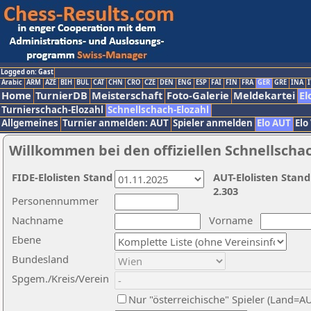
Logged on: Gast
Arabic
ARM
AZE
BIH
BUL
CAT
CHN
CRO
CZE
DEN
ENG
ESP
FAI
FIN
FRA
GER
GRE
INA
I
Home
TurnierDB
Meisterschaft
Foto-Galerie
Meldekartei
El
Turnierschach-Elozahl
Schnellschach-Elozahl
Allgemeines
Turnier anmelden: AUT
Spieler anmelden
Elo AUT
Elo
Willkommen bei den offiziellen Schnellscha
FIDE-Elolisten Stand
AUT-Elolisten Stand
2.303
Personennummer
Nachname
Vorname
Ebene
Bundesland
Spgem./Kreis/Verein
Nur "österreichische" Spieler (Land=A