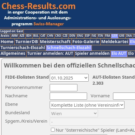
Logged on: Gast
Arabic
ARM
AZE
BIH
BUL
CAT
CHN
CRO
CZE
DEN
ENG
ESP
FAI
FIN
FRA
GER
GRE
INA
I
Home
TurnierDB
Meisterschaft
Foto-Galerie
Meldekartei
El
Turnierschach-Elozahl
Schnellschach-Elozahl
Allgemeines
Turnier anmelden: AUT
Spieler anmelden
Elo AUT
Elo
Willkommen bei den offiziellen Schnellscha
FIDE-Elolisten Stand
AUT-Elolisten Stand
2.303
Personennummer
Nachname
Vorname
Ebene
Bundesland
Spgem./Kreis/Verein
Nur "österreichische" Spieler (Land=A